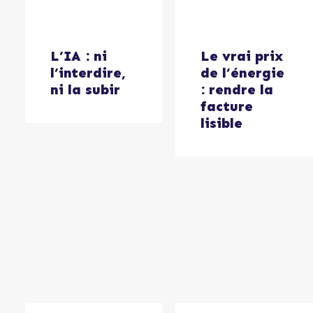
Le vrai prix
L’IA : ni
de l’énergie
l’interdire,
: rendre la
ni la subir
facture
lisible