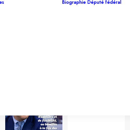
es
Biographie
Député fédéral
Secrétaire
d’Etat 2020-25
Digitalisation
Régie des
bâtiments
Simplification
administrative
Protection de la
vie privée
L’équipe 2020-
2025