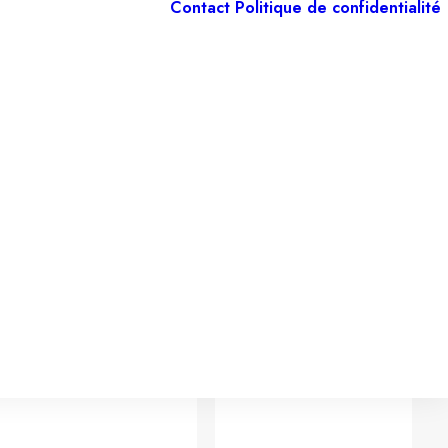
Contact
Politique de confidentialité
Relations
extérieures
Défense
Digitalisation
Plénière
Questions
parlementaires
Finances –
budget