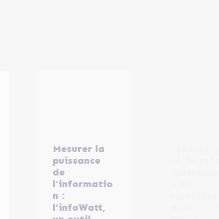
Mesurer la
Cybersécuri
puissance
té: le retard
de
inacceptabl
l’informatio
e de
n :
certaines
l’infoWatt,
administrat
un outil
ions en