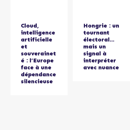
Cloud,
Hongrie : un
intelligence
tournant
artificielle
électoral…
et
mais un
souverainet
signal à
é : l’Europe
interpréter
face à une
avec nuance
dépendance
silencieuse