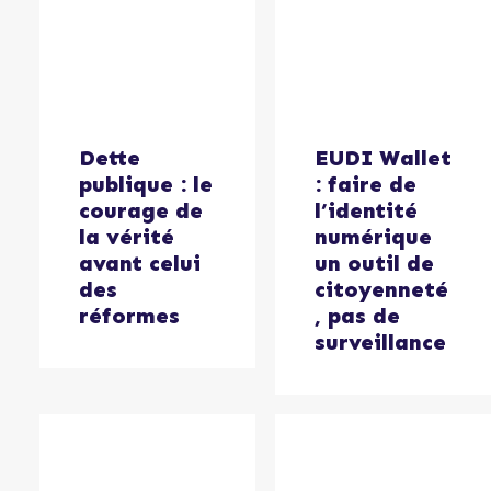
Dette
EUDI Wallet
publique : le
: faire de
courage de
l’identité
la vérité
numérique
avant celui
un outil de
des
citoyenneté
réformes
, pas de
surveillance