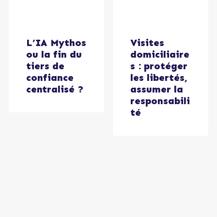
Visites
L’IA Mythos
domiciliaire
ou la fin du
s : protéger
tiers de
les libertés,
confiance
assumer la
centralisé ?
responsabili
té