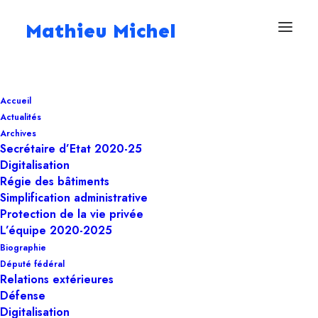
Mathieu Michel
29 décembre 2025
Accueil
La malédiction de
Actualités
Provinces...
Archives
Secrétaire d’Etat 2020-25
Digitalisation
Régie des bâtiments
Digitalisation
,
Intelligence artificielle
,
Deputé
Simplification administrative
fédéral
,
Education
Protection de la vie privée
L’équipe 2020-2025
Biographie
Député fédéral
Relations extérieures
Ayant été
député provincial pendant près de
Défense
quinze ans
, j’ai eu tout le loisir d’observer un
Digitalisation