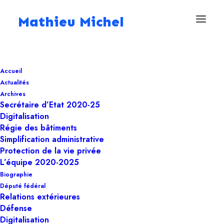
Mathieu Michel
13 novembre 2025
Accueil
Menaces hybrides : ma
Actualités
proposition de loi
Archives
Secrétaire d’Etat 2020-25
pour agir vite sans
Digitalisation
Régie des bâtiments
renoncer aux processus
Simplification administrative
Protection de la vie privée
démocratiques
L’équipe 2020-2025
Biographie
Député fédéral
Cybersécurité
,
Sécurité
,
Digitalisation
,
Deputé
Relations extérieures
fédéral
,
Défense
Défense
Digitalisation