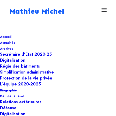
Mathieu Michel
25 mars 2026
Accueil
Cybersécurité
Actualités
européenne : l’attaque
Archives
Secrétaire d’Etat 2020-25
contre la Commission
Digitalisation
Régie des bâtiments
révèle l’urgence
Simplification administrative
Protection de la vie privée
d’appliquer NIS2
L’équipe 2020-2025
Biographie
Député fédéral
Digitalisation
,
Cybersécurité
Relations extérieures
Défense
Digitalisation