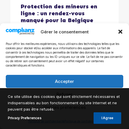
Protection des mineurs en
ligne : un rendez-vous
manqué pour la Belgique
Gérer le consentement
Pour offrir les meilleures expériences, nous utilisons des technologies telles que les
cookies pour stocker et/ou accéder aux informations des appareils. Le fait de
consentir à ces technologies nous permettra de traiter des données telles que le
comportement de navigation ou les ID uniques sur ce site. Le fait de ne pas consentir
ou de retirer son consentement peut avoir un effet négatif sur certaines
caractéristiques et fonctions.
Accepter
Refuser
Ce site utilise des cookies qui sont strictement nécessaires et
indispensables au bon fonctionnement du site Internet et ne
Voir les préférences
peuvent pas être refusés.
Défense européenne : l’accord
Privacy Preferences
I Agree
franco-britannique valide
Politique de confidentialité
Politique de confidentialité
deux piliers de notre vision