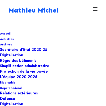
Mathieu Michel
31 juillet 2025
Accueil
Meta interdit la
Actualités
publicité politique :
Archives
Secrétaire d’Etat 2020-25
une décision contre-
Digitalisation
Régie des bâtiments
productive et
Simplification administrative
Protection de la vie privée
dangereuse pour la
L’équipe 2020-2025
démocratie
Biographie
Député fédéral
Relations extérieures
Défense
Digitalisation
,
Deputé fédéral
Digitalisation