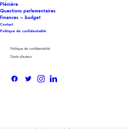
Plénière
Questions parlementaires
Finances – budget
Contact
Politique de confidentialité
Le récent choix de Meta d’interdire les publicités
politiques sur ses plateformes (Facebook,
Politique de confidentialité
Instagram…) pourrait apparaître, à première vue,
Droits d'auteur
comme une tentative louable de contenir la
manipulation en ligne et de protéger les
processus démocratiques. Il n’en est rien. Cette
décision est non seulement
hypocrite
, mais
surtout
contre-productive
: elle affaiblit la
transparence, marginalise les acteurs politiques
légitimes, et offre un boulevard aux influenceurs
déguisés et aux groupes d’intérêts opaques.