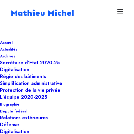
Mathieu Michel
22 janvier 2025
Accueil
Le Pavillon Chinois
Actualités
prend officiellement
Archives
Secrétaire d’Etat 2020-25
un nouveau départ :
Digitalisation
Régie des bâtiments
signature des statuts
Simplification administrative
Protection de la vie privée
de l’ASBL
L’équipe 2020-2025
Biographie
Député fédéral
Régie des bâtiments
Relations extérieures
Défense
Digitalisation