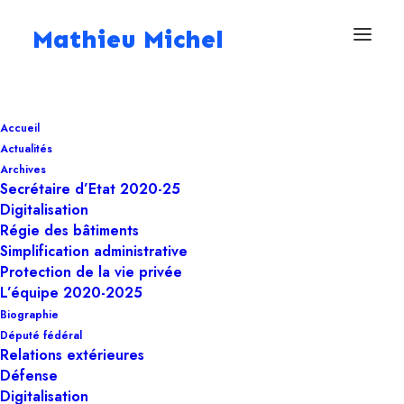
Mathieu Michel
25 juin 2025
Accueil
Obstruction sous
Actualités
influence : quand la
Archives
Secrétaire d’Etat 2020-25
procédure
Digitalisation
Régie des bâtiments
parlementaire devient
Simplification administrative
Protection de la vie privée
un piège
L’équipe 2020-2025
démocratique
Biographie
Député fédéral
Relations extérieures
Défense
Deputé fédéral
Digitalisation