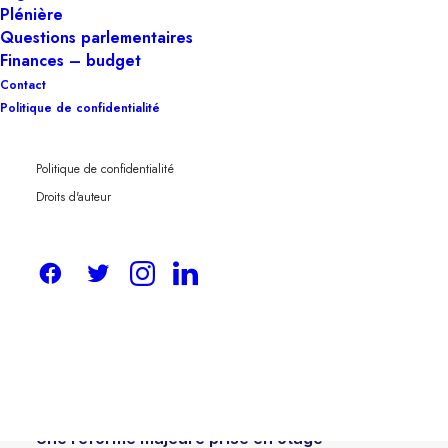
Plénière
Questions parlementaires
Finances – budget
Contact
Politique de confidentialité
Dans un contexte budgétaire tendu, alors que
la Belgique s’apprête à voter l’une des
Politique de confidentialité
réformes les plus structurelles de ces
Droits d'auteur
dernières décennies — la loi-programme 2025
— une faille du règlement parlementaire a été
utilisée comme levier d’obstruction.
Et pour la première fois, cette stratégie a été
rendue possible grâce à la complicité de
l’extrême droite, brisant le cordon sanitaire, un
tabou politique majeur dans notre pays.
Une réforme majeure prise en otage