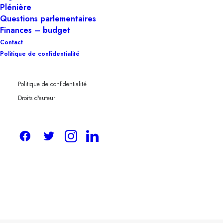
Plénière
Questions parlementaires
Finances – budget
Contact
Politique de confidentialité
Sur proposition du secrétaire d’État à la
Politique de confidentialité
Digitalisation
Mathieu Michel
, le Conseil
Droits d'auteur
des ministres a marqué son accord sur
l’ajout de la thématique « Digital » à la
Conférence interministérielle (CIM)
Mobilité, Infrastructure et
Télécommunications.
La transformation numérique de notre société