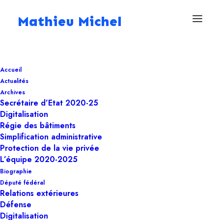
Mathieu Michel
21 avril 2023
Accueil
Extension de la
Actualités
Conférence
Archives
Secrétaire d’Etat 2020-25
interministérielle
Digitalisation
Régie des bâtiments
Mobilité,
Simplification administrative
Protection de la vie privée
Infrastructure et
L’équipe 2020-2025
Télécommunications
Biographie
Député fédéral
Relations extérieures
Défense
Digitalisation
Digitalisation