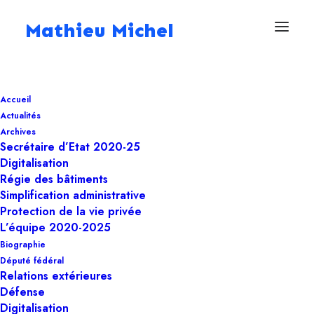
Mathieu Michel
17 février 2023
Accueil
Évaluation et
Actualités
actualisation du plan
Archives
Secrétaire d’Etat 2020-25
d'action fédéral pour
Digitalisation
Régie des bâtiments
la simplification
Simplification administrative
Protection de la vie privée
administrative
L’équipe 2020-2025
Biographie
Député fédéral
Simplification administrative
Relations extérieures
Défense
Digitalisation