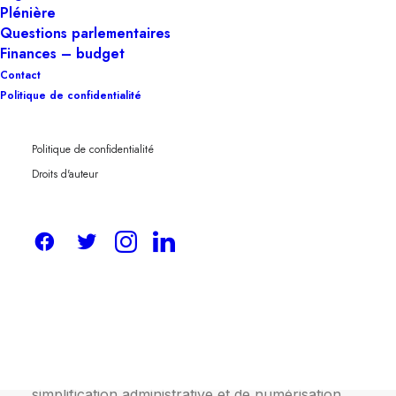
Plénière
Questions parlementaires
Finances – budget
Contact
Politique de confidentialité
Sur proposition du secrétaire d’État
chargé de la Simplification administrative
Politique de confidentialité
Mathieu Michel
, le Conseil des
Droits d'auteur
ministres a pris acte de l’évaluation et de
l’actualisation du Plan d’action fédéral
pour la simplification administrative
2022 – 2024.
Afin de concrétiser les ambitions du
gouvernement fédéral en matière de
simplification administrative et de numérisation,