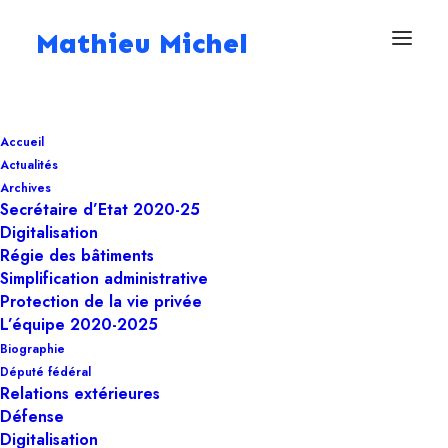
Mathieu Michel
4 avril 2024
Accueil
réaménagement
Actualités
d’espaces de bureaux
Archives
Secrétaire d’Etat 2020-25
dans le bâtiment
Digitalisation
Régie des bâtiments
Eurostation à
Simplification administrative
Protection de la vie privée
Bruxelles
L’équipe 2020-2025
Biographie
Député fédéral
Régie des bâtiments
Relations extérieures
Défense
Digitalisation