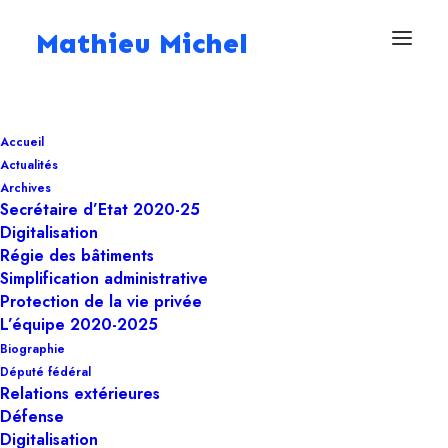
Mathieu Michel
Accueil
Actualités
Maisons de détention
Archives
Secrétaire d’Etat 2020-25
Home
Politique
Régie des bâtiments
Digitalisation
Maisons de détention
Régie des bâtiments
Simplification administrative
Protection de la vie privée
L’équipe 2020-2025
Biographie
Député fédéral
Relations extérieures
Défense
Digitalisation